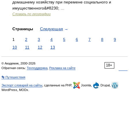
домашнему хозяйству при перемене социального и
имущественного&#8230; …
Словарь по географии
Страницы
Следующая
→
1
2
3
4
5
6
7
8
9
10
11
12
13
© Академик, 2000-2026
18+
Обратная связь:
Техподдержка
,
Реклама на сайте
👣 Путешествия
Экспорт словарей на сайты
, сделанные на PHP,
Joomla,
Drupal,
WordPress, MODx.